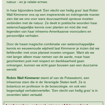
natuur - en je relatie ermee.
In haar bijzondere boek 'Een vlecht van heilig gras' laat Robin
Wall Kimmerer ons op een inspirerende en indringende manier
zien dat we ons voor ware duurzaamheid opnieuw moeten
verbinden met de natuur. Ze deelt in poëtische woorden haar
wetenschappelijke kennis over planten en mixt die met
legenden van haar inheems-Amerikaanse voorouders en
persoonlijke verhalen.
Door de haast magische combinatie van wetenschappelijke
kennis en eeuwenoude wijsheid laat Kimmerer je inzien dat we
liefdevoller met onze planeet moeten omgaan. Want als we
niet langer alleen maar nemen van de aarde, maar haar
geschenken juist met respect en dankbaarheid gaan
ontvangen, kunnen we écht gaan bouwen aan een duurzame
wereld.
Robin Wall Kimmerer
stamt af van de Potawatomi, een
inheemse stam die in de Verenigde Staten leeft. Ze is
botanicus en professor in de bosecologie, en ook een
begenadigd verhalenverteller. 'Een vlecht van heilig gras' is in
zeventien talen vertaald.